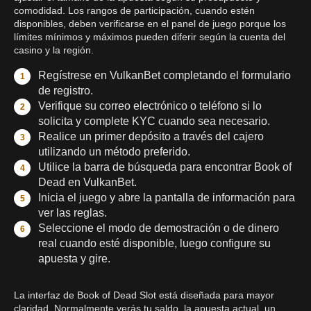
comodidad. Los rangos de participación, cuando estén
disponibles, deben verificarse en el panel de juego porque los
límites mínimos y máximos pueden diferir según la cuenta del
casino y la región.
Regístrese en VulkanBet completando el formulario
de registro.
Verifique su correo electrónico o teléfono si lo
solicita y complete KYC cuando sea necesario.
Realice un primer depósito a través del cajero
utilizando un método preferido.
Utilice la barra de búsqueda para encontrar Book of
Dead en VulkanBet.
Inicia el juego y abre la pantalla de información para
ver las reglas.
Seleccione el modo de demostración o de dinero
real cuando esté disponible, luego configure su
apuesta y gire.
La interfaz de Book of Dead Slot está diseñada para mayor
claridad. Normalmente verás tu saldo, la apuesta actual, un