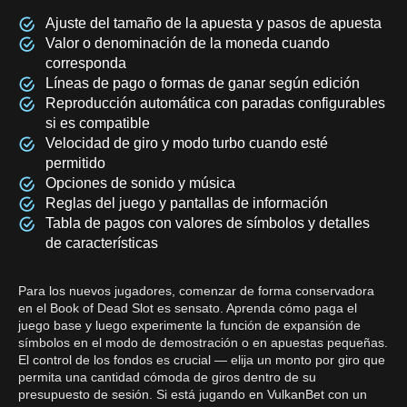
Ajuste del tamaño de la apuesta y pasos de apuesta
Valor o denominación de la moneda cuando
corresponda
Líneas de pago o formas de ganar según edición
Reproducción automática con paradas configurables
si es compatible
Velocidad de giro y modo turbo cuando esté
permitido
Opciones de sonido y música
Reglas del juego y pantallas de información
Tabla de pagos con valores de símbolos y detalles
de características
Para los nuevos jugadores, comenzar de forma conservadora
en el Book of Dead Slot es sensato. Aprenda cómo paga el
juego base y luego experimente la función de expansión de
símbolos en el modo de demostración o en apuestas pequeñas.
El control de los fondos es crucial — elija un monto por giro que
permita una cantidad cómoda de giros dentro de su
presupuesto de sesión. Si está jugando en VulkanBet con un