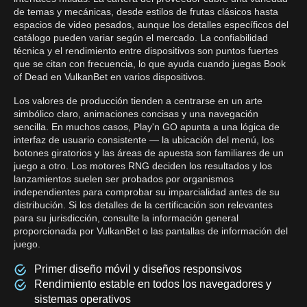
de temas y mecánicas, desde estilos de frutas clásicos hasta
espacios de video pesados, aunque los detalles específicos del
catálogo pueden variar según el mercado. La confiabilidad
técnica y el rendimiento entre dispositivos son puntos fuertes
que se citan con frecuencia, lo que ayuda cuando juegas Book
of Dead en VulkanBet en varios dispositivos.
Los valores de producción tienden a centrarse en un arte
simbólico claro, animaciones concisas y una navegación
sencilla. En muchos casos, Play'n GO apunta a una lógica de
interfaz de usuario consistente — la ubicación del menú, los
botones giratorios y las áreas de apuesta son familiares de un
juego a otro. Los motores RNG deciden los resultados y los
lanzamientos suelen ser probados por organismos
independientes para comprobar su imparcialidad antes de su
distribución. Si los detalles de la certificación son relevantes
para su jurisdicción, consulte la información general
proporcionada por VulkanBet o las pantallas de información del
juego.
Primer diseño móvil y diseños responsivos
Rendimiento estable en todos los navegadores y
sistemas operativos