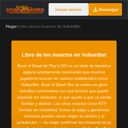
Iniciar sesión
Descargar
Hogar
Libro de los muertos de VulkanBet
Libro de los muertos en VulkanBet
Book of Dead de Play'n GO es un título de temática
egipcia ampliamente reconocido que muchos
jugadores buscan en casinos establecidos como
VulkanBet. Book of Dead Slot se centra en giros
sencillos combinados con una función que puede
expandir los símbolos, lo que ayuda a que se sienta
familiar y distinto. Las cifras exactas como RTP,
bandas de volatilidad, líneas de pago y ganancias
máximas pueden variar según la versión y la
jurisdicción — es mejor confirmar los números en la