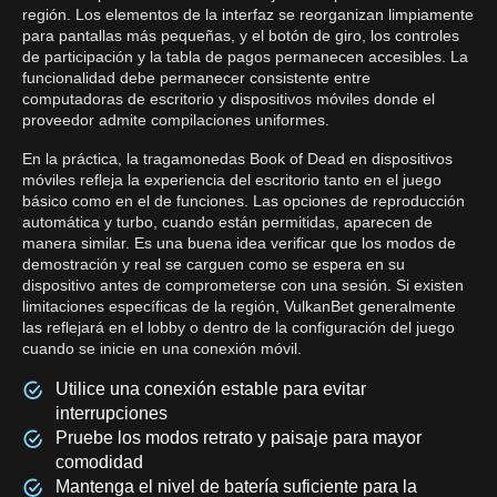
región. Los elementos de la interfaz se reorganizan limpiamente
para pantallas más pequeñas, y el botón de giro, los controles
de participación y la tabla de pagos permanecen accesibles. La
funcionalidad debe permanecer consistente entre
computadoras de escritorio y dispositivos móviles donde el
proveedor admite compilaciones uniformes.
En la práctica, la tragamonedas Book of Dead en dispositivos
móviles refleja la experiencia del escritorio tanto en el juego
básico como en el de funciones. Las opciones de reproducción
automática y turbo, cuando están permitidas, aparecen de
manera similar. Es una buena idea verificar que los modos de
demostración y real se carguen como se espera en su
dispositivo antes de comprometerse con una sesión. Si existen
limitaciones específicas de la región, VulkanBet generalmente
las reflejará en el lobby o dentro de la configuración del juego
cuando se inicie en una conexión móvil.
Utilice una conexión estable para evitar
interrupciones
Pruebe los modos retrato y paisaje para mayor
comodidad
Mantenga el nivel de batería suficiente para la