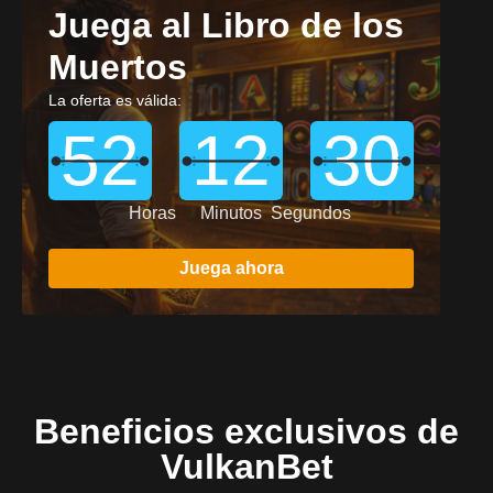
Juega al Libro de los
Muertos
La oferta es válida:
52
12
28
Horas
Minutos
Segundos
Juega ahora
Beneficios exclusivos de
VulkanBet