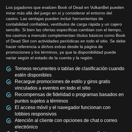
Los jugadores que evalúen Book of Dead en VulkanBet pueden
mirar más allá del juego en sí y considerar el entorno del
casino. Las ventajas pueden incluir herramientas de
contabilidad confiables, vestíbulos de carga rápida y un cajero
sencillo. Si bien las ofertas específicas cambian con el tiempo,
los casinos a menudo complementan títulos básicos como Book
of Dead Slot con actividades periódicas en todo el sitio. Se debe
hacer referencia a dichos extras desde la página de
promociones y los términos, ya que la disponibilidad puede
variar según el estado de la cuenta y la región.
Torneos recurrentes o tablas de clasificación cuando
estén disponibles
Recargue promociones de estilo y giros gratis
vinculados a eventos en todo el sitio
Recompensas de fidelidad o programas basados en
puntos sujetos a términos
El acceso móvil y el navegador funcionan con
lobbies responsivos
Atención al cliente con opciones de chat o correo
electrónico