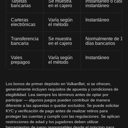
Tarjetas
Se muestra
Instantáneo o casi
bancarias
en el cajero
instantáneo
Carteras
Varía según
Instantáneo
electrónicas
el método
Transferencia
Se muestra
Normalmente de 1 a
bancaria
en el cajero
días bancarios
Vales
Varía según
Instantáneo
prepagos
el método
Los bonos de primer depósito en VulkanBet, si se ofrecen,
generalmente incluyen requisitos de apuesta y condiciones de
elegibilidad. Lea siempre los términos antes de optar por
participar — algunos juegos pueden contribuir de manera
diferente a las apuestas o quedar excluidos. Se puede solicitar
KYC y verificación de pago antes de realizar retiros para
proteger las cuentas y cumplir con las regulaciones. Se aplican
restricciones de edad y los jugadores deben utilizar
herramientas de juego responsables desde el principio para