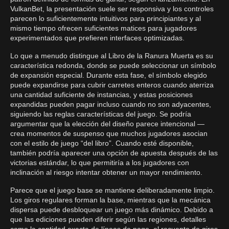
VulkanBet, la presentación suele ser responsiva y los controles
parecen lo suficientemente intuitivos para principiantes y al
mismo tiempo ofrecen suficientes matices para jugadores
experimentados que prefieren interfaces optimizadas.
Lo que a menudo distingue al Libro de la Ranura Muerta es su
característica redonda, donde se puede seleccionar un símbolo
de expansión especial. Durante esta fase, el símbolo elegido
puede expandirse para cubrir carretes enteros cuando aterriza
una cantidad suficiente de instancias, y estas posiciones
expandidas pueden pagar incluso cuando no son adyacentes,
siguiendo las reglas características del juego. Se podría
argumentar que la elección del diseño parece intencional —
crea momentos de suspenso que muchos jugadores asocian
con el estilo de juego “del libro”. Cuando esté disponible,
también podría aparecer una opción de apuesta después de las
victorias estándar, lo que permitiría a los jugadores con
inclinación al riesgo intentar obtener un mayor rendimiento.
Parece que el juego base se mantiene deliberadamente limpio.
Los giros regulares forman la base, mientras que la mecánica
dispersa puede desbloquear un juego más dinámico. Debido a
que las ediciones pueden diferir según las regiones, detalles