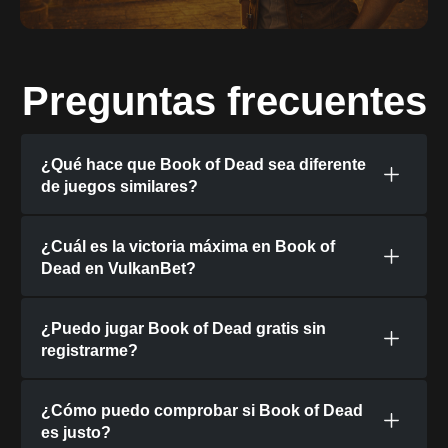
Preguntas frecuentes
¿Qué hace que Book of Dead sea diferente
de juegos similares?
¿Cuál es la victoria máxima en Book of
Dead en VulkanBet?
¿Puedo jugar Book of Dead gratis sin
registrarme?
¿Cómo puedo comprobar si Book of Dead
es justo?