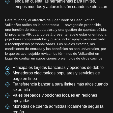
Tenga en cuenta las herramientas para límites,
tiempos muertos y autoexclusión cuando se ofrezcan
Para muchos, el atractivo de jugar Book of Dead Slot en
VulkanBet radica en la coherencia — navegación predecible,
una función de búsqueda clara y una gestión de cuentas sólida.
El programa VIP, cuando está presente, suele estar orientado a
jugadores comprometidos y puede incluir apoyo personalizado
o recompensas personalizadas. Los niveles exactos, las
condiciones de entrada y los beneficios no son universales, por
lo que es aconsejable revisar los términos de VulkanBet en
lugar de confiar en suposiciones o ejemplos de otros casinos.
Principales tarjetas bancarias y opciones de débito
Monederos electrónicos populares y servicios de
pago en línea
Transferencia bancaria para límites más altos cuando
se admita
Vales prepagos y opciones locales en regiones
apoyadas
Monedas de cuenta admitidas localmente según la
región