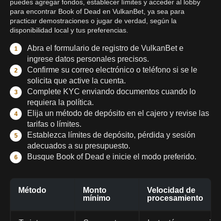
puedes agregar fondos, establecer límites y acceder al lobby
para encontrar Book of Dead en VulkanBet, ya sea para
practicar demostraciones o jugar de verdad, según la
disponibilidad local y tus preferencias.
Abra el formulario de registro de VulkanBet e
ingrese datos personales precisos.
Confirme su correo electrónico o teléfono si se le
solicita que active la cuenta.
Complete KYC enviando documentos cuando lo
requiera la política.
Elija un método de depósito en el cajero y revise las
tarifas o límites.
Establezca límites de depósito, pérdida y sesión
adecuados a su presupuesto.
Busque Book of Dead e inicie el modo preferido.
Método
Monto
Velocidad de
mínimo
procesamiento