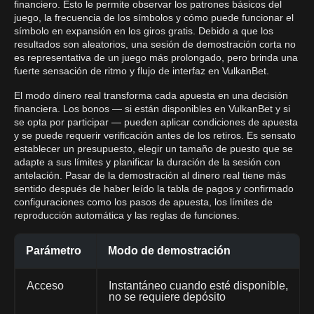
financiero. Esto le permite observar los patrones básicos del
juego, la frecuencia de los símbolos y cómo puede funcionar el
símbolo en expansión en los giros gratis. Debido a que los
resultados son aleatorios, una sesión de demostración corta no
es representativa de un juego más prolongado, pero brinda una
fuerte sensación de ritmo y flujo de interfaz en VulkanBet.
El modo dinero real transforma cada apuesta en una decisión
financiera. Los bonos — si están disponibles en VulkanBet y si
se opta por participar — pueden aplicar condiciones de apuesta
y se puede requerir verificación antes de los retiros. Es sensato
establecer un presupuesto, elegir un tamaño de puesto que se
adapte a sus límites y planificar la duración de la sesión con
antelación. Pasar de la demostración al dinero real tiene más
sentido después de haber leído la tabla de pagos y confirmado
configuraciones como los pasos de apuesta, los límites de
reproducción automática y las reglas de funciones.
Parámetro
Modo de demostración
Acceso
Instantáneo cuando esté disponible,
no se requiere depósito